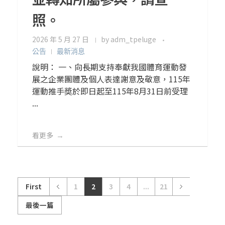
照。
2026 年 5 月 27 日
by
adm_tpeluge
公告
最新消息
說明： 一、向長期支持奉獻我國體育運動發
展之企業團體及個人表達謝意及敬意，115年
運動推手奬於即日起至115年8月31日前受理
...
看更多
First
1
2
3
4
...
21
最後一篇