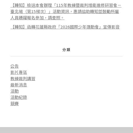
【轉知】檢送本會辦理「115年教練暨裁判增能進修研習會－
臺北場（第15梯次）」活動資訊，惠請協助轉知並鼓勵所屬
人員踴躍報名參加，請查照。
【轉知】函轉花蓮縣政府「2026國際少年運動會」宣傳影音
分類
公告
影片專區
教練裁判講習
最新消息
活動
活動紀錄
競賽