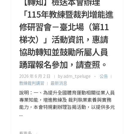
【轉知】檢送本會辦理
「115年教練暨裁判增能進
修研習會－臺北場（第11
梯次）」活動資訊，惠請
協助轉知並鼓勵所屬人員
踴躍報名參加，請查照。
2026 年 6 月 2 日
by
adm_tpeluge
公告
教練裁判講習
最新消息
說明：一、為提升全國體育運動相關從業人員
專業知能，增進教練及 裁判執業素養與實務
能力，本會特規劃辦理旨揭活動，以提供多元
...
看更多