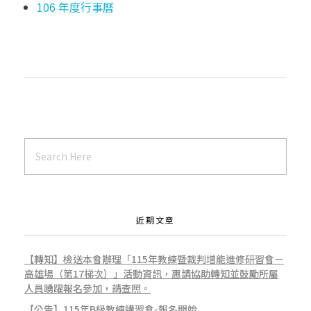
106 年度行事曆
近期文章
【轉知】檢送本會辦理「115年教練暨裁判增能進修研習會－
高雄場（第17梯次）」活動資訊，惠請協助轉知並鼓勵所屬
人員踴躍報名參加，請查照。
【公告】115年B級教練講習會-報名開始