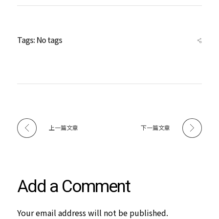
】
2
Tags: No tags
0
2
上一篇文章
下一篇文章
6
亞
Add a Comment
Your email address will not be published.