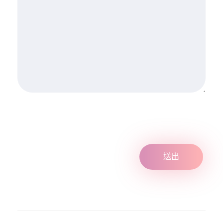
練
營
投
保
事
項