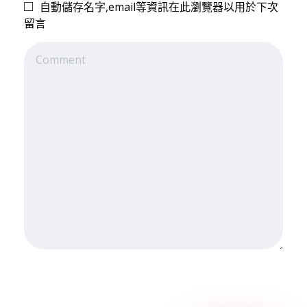
自動儲存名字,email等資訊在此瀏覽器以用於下次
季
留言
F
I
L
Y
o