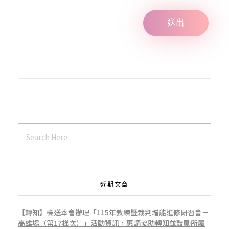
u
t
h
A
G
近期文章
r
【轉知】檢送本會辦理「115年教練暨裁判增能進修研習會－
高雄場（第17梯次）」活動資訊，惠請協助轉知並鼓勵所屬