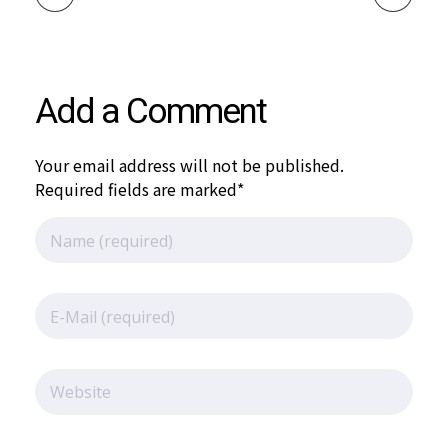
/
Add a Comment
2
Your email address will not be published.
0
Required fields are marked*
2
6
賽