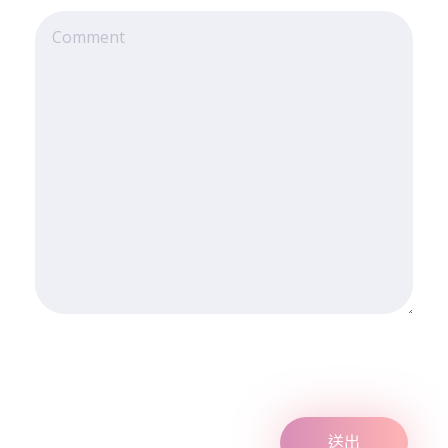
年
1
0
月
1
9
至