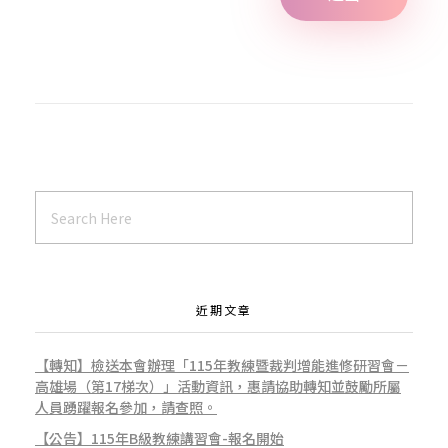
2
0
日
假
近期文章
國
【轉知】檢送本會辦理「115年教練暨裁判增能進修研習會－
高雄場（第17梯次）」活動資訊，惠請協助轉知並鼓勵所屬
立
人員踴躍報名參加，請查照。
【公告】115年B級教練講習會-報名開始