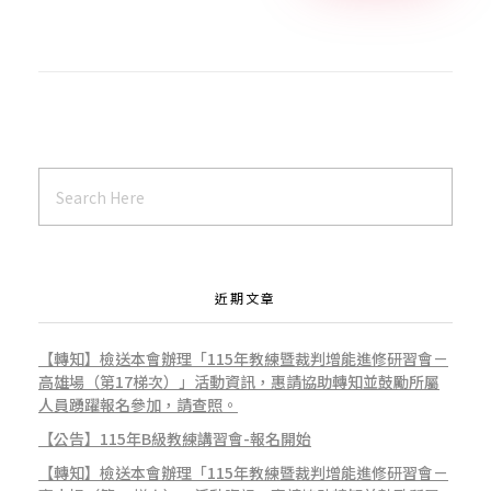
「
專
業
進
近期文章
修
【轉知】檢送本會辦理「115年教練暨裁判增能進修研習會－
高雄場（第17梯次）」活動資訊，惠請協助轉知並鼓勵所屬
人員踴躍報名參加，請查照。
課
【公告】115年B級教練講習會-報名開始
【轉知】檢送本會辦理「115年教練暨裁判增能進修研習會－