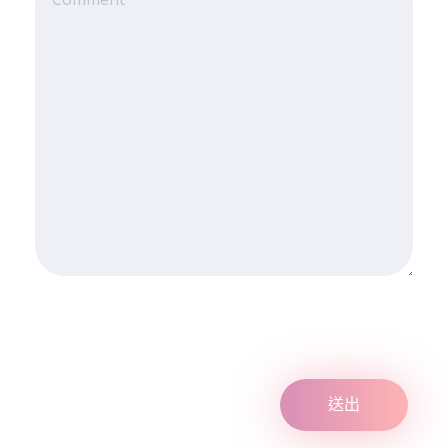
年
度
運
動
教
練