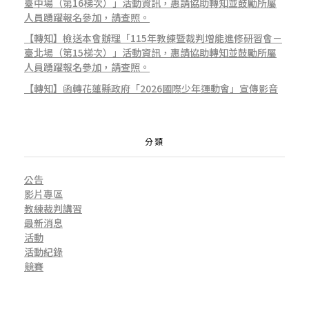
程
臺中場（第16梯次）」活動資訊，惠請協助轉知並鼓勵所屬
人員踴躍報名參加，請查照。
【轉知】檢送本會辦理「115年教練暨裁判增能進修研習會－
時
臺北場（第15梯次）」活動資訊，惠請協助轉知並鼓勵所屬
人員踴躍報名參加，請查照。
【轉知】函轉花蓮縣政府「2026國際少年運動會」宣傳影音
數
分類
認
公告
影片專區
列
教練裁判講習
最新消息
活動
資
活動紀錄
競賽