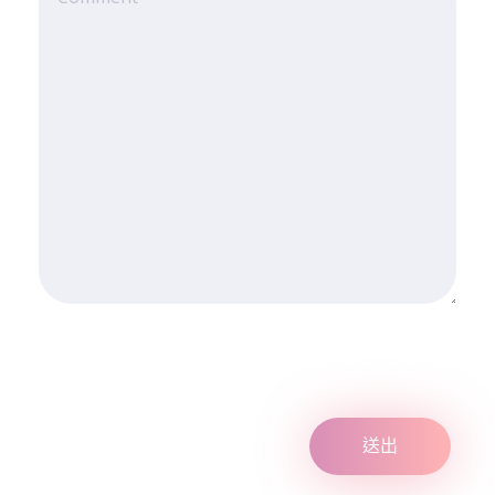
入
選
名
單