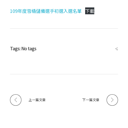
0
109年度雪橇儲備選手初選入選名單
下載
9
年
Tags: No tags
度
雪
上一篇文章
下一篇文章
橇